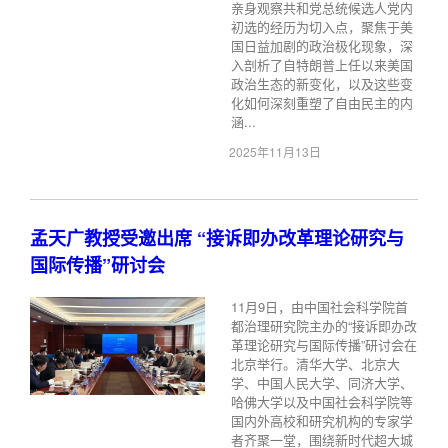
亲身观察共和党总统候选人党内
初选的经历为切入点，聚焦于美
国日益加剧的政治极化现象，深
入剖析了自特朗普上任以来美国
政治生态的新变化，以及这些变
化如何深刻重塑了自由民主的内
涵...
2025年11月13日
孟天广教授受邀出席 “接诉即办改革理论研究与
国际传播”研讨会
11月9日，由中国社会科学院首
都治理研究院主办的“接诉即办改
革理论研究与国际传播”研讨会在
北京举行。清华大学、北京大
学、中国人民大学、同济大学、
哈佛大学以及中国社会科学院等
国内外高校和研究机构的专家学
者齐聚一堂，围绕新时代超大城