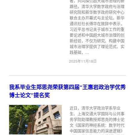
者，共同探讨超大城市治理的新
路径。清华大学数字政府与治理
研究院和新华数字政府研究中心
联合主办开幕式与主论坛。新华
通讯社社长傅华在致辞中表示，
习近平总书记关于城市工作的重
要论述和中国超大城市治理的创
新经验，不仅为研究、构建中国
城市治理学提供了理论范式、实
践基础，...
2025年11月18日
我系毕业生郑思尧荣获第四届“王惠岩政治学优秀
博士论文”提名奖
近日，清华大学政治学系毕业
生、上海交通大学国际与公共事
务学院助理教授郑思尧的博士论
文《国家的神经系统：数字时代
中国国家信息能力的演进逻辑》