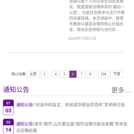
治理与每个人的日常生活息息相
关，既是国家治理体系的“最后一
公里”，也是社会秩序与活力平衡
的关键场域。本次讲座中，杨雪
冬教授从基层治理的核心价值出
发，结合历史传统与当代实...
2025年10月31日
...
...
共1238条
上页
1
4
5
6
7
8
124
下页
更多…
通知公告
07
通知公告/
“对话中的自主：庆祝清华政治学百年”学术研讨会
03
05
通知公告/
清华·南开·山大第五届“城市治理与政治发展”学术会
14
议征稿启事