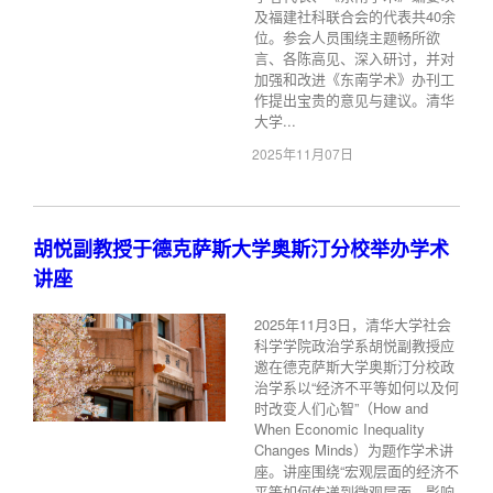
及福建社科联合会的代表共40余
位。参会人员围绕主题畅所欲
言、各陈高见、深入研讨，并对
加强和改进《东南学术》办刊工
作提出宝贵的意见与建议。清华
大学...
2025年11月07日
胡悦副教授于德克萨斯大学奥斯汀分校举办学术
讲座
2025年11月3日，清华大学社会
科学学院政治学系胡悦副教授应
邀在德克萨斯大学奥斯汀分校政
治学系以“经济不平等如何以及何
时改变人们心智”（How and
When Economic Inequality
Changes Minds）为题作学术讲
座。讲座围绕“宏观层面的经济不
平等如何传递到微观层面，影响