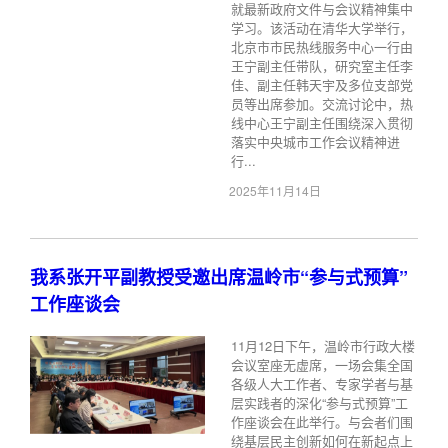
就最新政府文件与会议精神集中
学习。该活动在清华大学举行，
北京市市民热线服务中心一行由
王宁副主任带队，研究室主任李
佳、副主任韩天宇及多位支部党
员等出席参加。交流讨论中，热
线中心王宁副主任围绕深入贯彻
落实中央城市工作会议精神进
行...
2025年11月14日
我系张开平副教授受邀出席温岭市“参与式预算”
工作座谈会
11月12日下午，温岭市行政大楼
会议室座无虚席，一场会集全国
各级人大工作者、专家学者与基
层实践者的深化“参与式预算”工
作座谈会在此举行。与会者们围
绕基层民主创新如何在新起点上