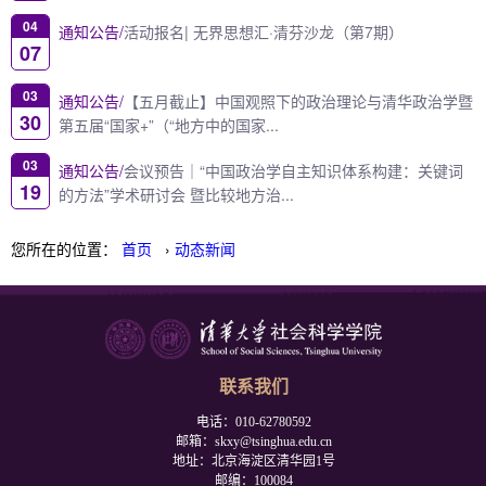
04
通知公告/
活动报名| 无界思想汇·清芬沙龙（第7期）
07
03
通知公告/
【五月截止】中国观照下的政治理论与清华政治学暨
30
第五届“国家+”（“地方中的国家...
03
通知公告/
会议预告｜“中国政治学自主知识体系构建：关键词
19
的方法”学术研讨会 暨比较地方治...
您所在的位置：
首页
›
动态新闻
联系我们
电话：010-62780592
邮箱：skxy@tsinghua.edu.cn
地址：北京海淀区清华园1号
邮编：100084