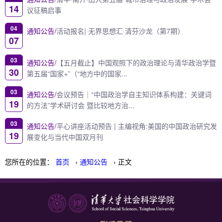
14
议征稿启事
04
通知公告/
活动报名| 无界思想汇·清芬沙龙（第7期）
07
03
通知公告/
【五月截止】中国观照下的政治理论与清华政治学暨
30
第五届“国家+”（“地方中的国家...
03
通知公告/
会议预告｜“中国政治学自主知识体系构建：关键词
19
的方法”学术研讨会 暨比较地方治...
03
通知公告/
平心讲座活动预告 | 主编视角:美国的中国政治研究发
19
展变化与当代中国双月刊
您所在的位置：
首页
›
通知公告
› 正文