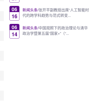
6
06
新闻头条/
张开平副教授出席“人工智能时
16
代的跨学科趋势与范式转变...
6
6
06
新闻头条/
中国观照下的政治理论与清华
14
政治学暨第五届“国家+”（“...
6
6
6
6
6
6
6