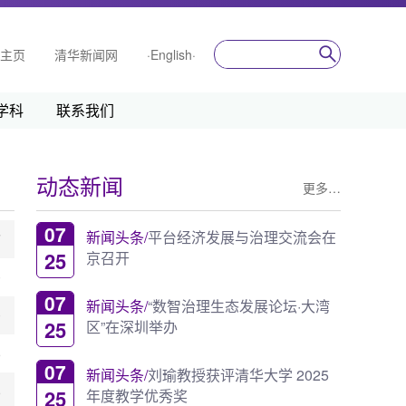
主页
清华新闻网
·English·
学科
联系我们
动态新闻
更多…
07
新闻头条/
平台经济发展与治理交流会在
7
25
京召开
0
07
新闻头条/
“数智治理生态发展论坛·大湾
0
25
区”在深圳举办
6
07
新闻头条/
刘瑜教授获评清华大学 2025
6
25
年度教学优秀奖