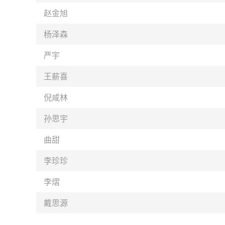
赵金旭
杨泽森
严宇
王薪喜
倪咸林
孙思宇
曲甜
李珍珍
李熠
戴思源