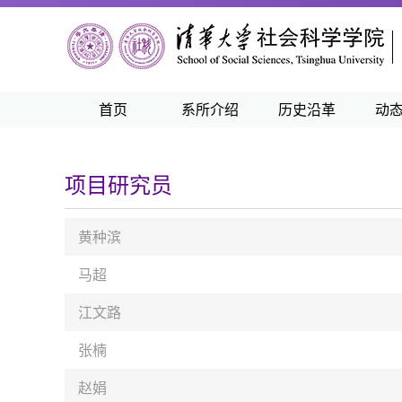
首页
系所介绍
历史沿革
动
项目研究员
黄种滨
马超
江文路
张楠
赵娟