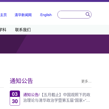
主页
清华新闻网
·English·
学科
联系我们
通知公告
更多…
03
通知公告/
【五月截止】中国观照下的政
30
治理论与清华政治学暨第五届“国家+”
（“地方中的国家...