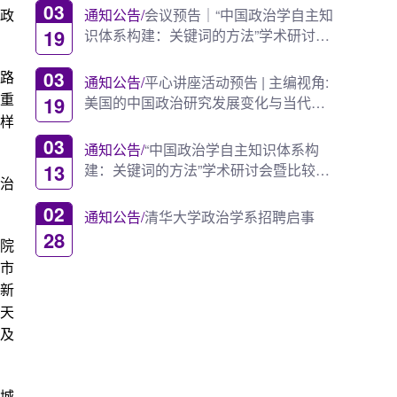
03
通知公告/
会议预告｜“中国政治学自主知
政
19
识体系构建：关键词的方法”学术研讨会
暨比较地方治...
03
路
通知公告/
平心讲座活动预告 | 主编视角:
19
的重
美国的中国政治研究发展变化与当代中
国双月刊
这样
03
通知公告/
“中国政治学自主知识体系构
13
建：关键词的方法”学术研讨会暨比较地
治
方治理论坛（202...
02
通知公告/
清华大学政治学系招聘启事
28
院
市
拓新
国天
以及
城