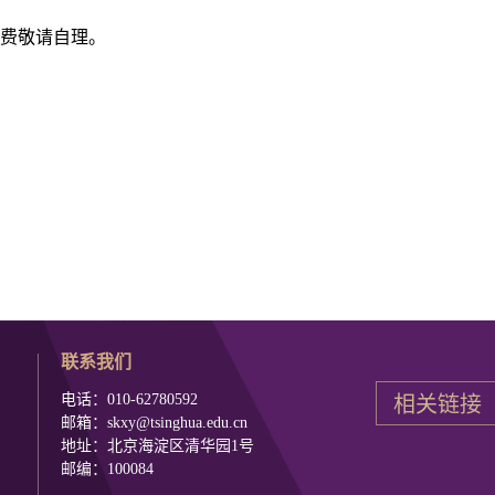
通费敬请自理。
联系我们
电话：010-62780592
邮箱：skxy@tsinghua.edu.cn
地址：北京海淀区清华园1号
邮编：100084