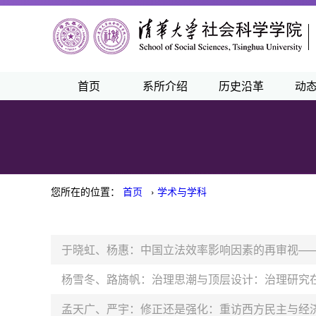
首页
系所介绍
历史沿革
动
您所在的位置：
首页
›
学术与学科
于晓虹、杨惠：中国立法效率影响因素的再审视——基
杨雪冬、路旖帆：治理思潮与顶层设计：治理研究
孟天广、严宇：修正还是强化：重访西方民主与经