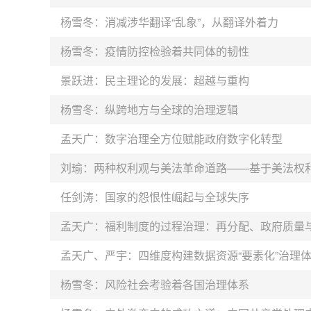
杨雪冬：消减涉华翻译“乱象”，从翻译外着力
杨雪冬：疫情防控检验着共同体的韧性
景跃进：民主理论的发展：超越与重构
杨雪冬：纵跨地方与全球的治理逻辑
孟天广：数字治理全方位赋能政府数字化转型
刘瑜：两种权利观与美法革命道路——基于美法权
任剑涛：国家的怨恨性崛起与全球失序
孟天广：福利制度的过程治理：再分配、政府质量
孟天广、严宇：四维度构建数据资源“要素化”治理
杨雪冬：风险社会考验着各国治理体系